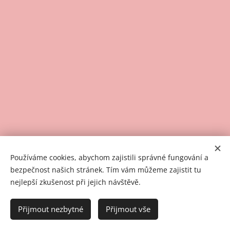
Používáme cookies, abychom zajistili správné fungování a
bezpečnost našich stránek. Tím vám můžeme zajistit tu
nejlepší zkušenost při jejich návštěvě.
AgentCor. Rodinná agentura od roku 2021.
Všechna práva vyhrazena.
Přijmout nezbytné
Přijmout vše
Cookies