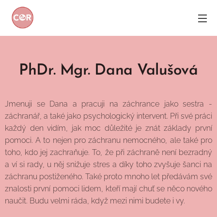
PhDr. Mgr. Dana Valušová
Jmenuji se Dana a pracuji na záchrance jako sestra -
záchranář, a také jako psychologický intervent. Při své práci
každý den vidím, jak moc důležité je znát základy první
pomoci. A to nejen pro záchranu nemocného, ale také pro
toho, kdo jej zachraňuje. To, že při záchraně není bezradný
a ví si rady, u něj snižuje stres a díky toho zvyšuje šanci na
záchranu postiženého. Také proto mnoho let předávám své
znalosti první pomoci lidem, kteří mají chuť se něco nového
naučit. Budu velmi ráda, když mezi nimi budete i vy.